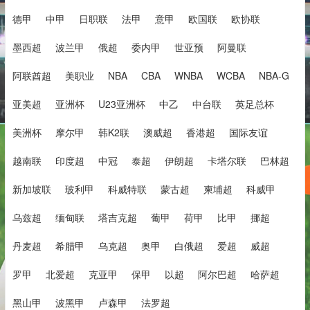
德甲
中甲
日职联
法甲
意甲
欧国联
欧协联
墨西超
波兰甲
俄超
委内甲
世亚预
阿曼联
阿联酋超
美职业
NBA
CBA
WNBA
WCBA
NBA-G
亚美超
亚洲杯
U23亚洲杯
中乙
中台联
英足总杯
美洲杯
摩尔甲
韩K2联
澳威超
香港超
国际友谊
越南联
印度超
中冠
泰超
伊朗超
卡塔尔联
巴林超
新加坡联
玻利甲
科威特联
蒙古超
柬埔超
科威甲
乌兹超
缅甸联
塔吉克超
葡甲
荷甲
比甲
挪超
丹麦超
希腊甲
乌克超
奥甲
白俄超
爱超
威超
罗甲
北爱超
克亚甲
保甲
以超
阿尔巴超
哈萨超
黑山甲
波黑甲
卢森甲
法罗超