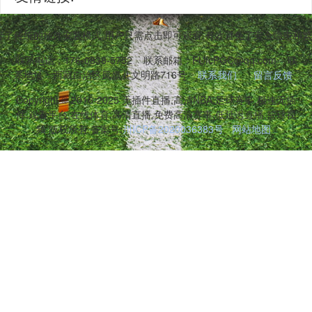
弃了传统的插件安装模式,用户只需点击即可观看,有效避免了安全隐患和
联系电话：176-0838-5752
联系邮箱：FUfcPGC@qq.com
联
系地址：西藏自治区凤凰县文明路716号
联系我们
留言反馈
Copyright © 2016-2025 无插件直播,高清NBA,足球赛事,极速无插
件,观看平台,在线体育,高清直播,免费高清赛事,低延迟直播,篮球视
频 版权所有 备案号:
川ICP备2020036383号
网站地图