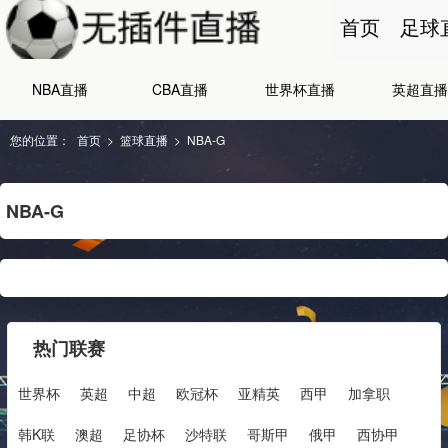
首页
足球
NBA直播
CBA直播
世界杯直播
英超直播
您的位置：
首页
>
篮球直播
>
NBA-G
NBA-G
热门联赛
世界杯
英超
中超
欧冠杯
亚精英
西甲
加拿职
韩K联
澳超
足协杯
沙特联
哥斯甲
俄甲
西协甲