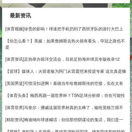
最新资讯
[体育视频]珍贵的影响！球迷把手机扔到了西班牙队的游行大巴上
【你怎么看？】美媒：如果詹姆斯去热火很有看头，夺冠之路也不
是
[体育资讯]足协举办留洋交流会，目前足协海外球员专版收录12
【篮球】媒体人：火箭老板为阿门从雷霆挖来投篮专家 这次真是慷
[美国男篮]可惜没扣进啊！基德当年给詹姆斯传的空接，实在太有
【体育头条】梅西再踢一届世界杯？TSN足球分析师：存在可能性
[体育世界]马奎尔：挪威这届世界杯真的太棒了，输给英格兰很不
[精彩资讯]梅迪纳向球迷喊话：别信那些阴谋论的鬼话，我们是一
【视频】来时路！名场面：曼城首进欧冠四强，德布劳内和哈特的