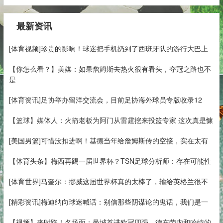
最新资讯
[体育视频]珍贵的影响！球迷把手机扔到了西班牙队的游行大巴上
【你怎么看？】美媒：如果詹姆斯去热火很有看头，夺冠之路也不
是
[体育资讯]足协举办留洋交流会，目前足协海外球员专版收录12
【篮球】媒体人：火箭老板为阿门从雷霆挖来投篮专家 这次真是慷
[美国男篮]可惜没扣进啊！基德当年给詹姆斯传的空接，实在太有
【体育头条】梅西再踢一届世界杯？TSN足球分析师：存在可能性
[体育世界]马奎尔：挪威这届世界杯真的太棒了，输给英格兰很不
[精彩资讯]梅迪纳向球迷喊话：别信那些阴谋论的鬼话，我们是一
【视频】来时路！名场面：曼城首进欧冠四强，德布劳内和哈特的