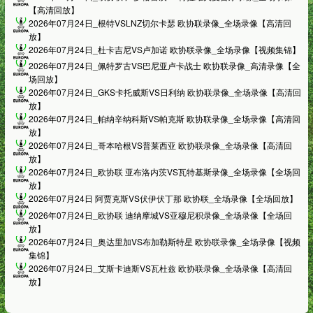
【高清回放】
2026年07月24日_根特VSLNZ切尔卡瑟 欧协联录像_全场录像【高清回
放】
2026年07月24日_杜卡吉尼VS卢加诺 欧协联录像_全场录像【视频集锦】
2026年07月24日_佩特罗古VS巴尼亚卢卡战士 欧协联录像_高清录像【全
场回放】
2026年07月24日_GKS卡托威斯VS日利纳 欧协联录像_全场录像【高清回
放】
2026年07月24日_帕纳辛纳科斯VS帕克斯 欧协联录像_全场录像【高清回
放】
2026年07月24日_哥本哈根VS普莱西亚 欧协联录像_全场录像【高清回
放】
2026年07月24日_欧协联 亚布洛内茨VS瓦特基斯录像_全场录像【全场回
放】
2026年07月24日 阿贾克斯VS伏伊伏丁那 欧协联_全场录像【全场回放】
2026年07月24日_欧协联 迪纳摩城VS亚穆尼积录像_全场录像【全场回
放】
2026年07月24日_奥达里加VS布加勒斯特星 欧协联录像_全场录像【视频
集锦】
2026年07月24日_艾斯卡迪斯VS瓦杜兹 欧协联录像_全场录像【高清回
放】