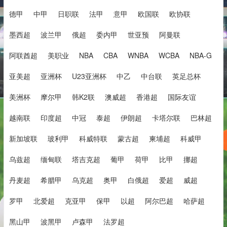
德甲
中甲
日职联
法甲
意甲
欧国联
欧协联
墨西超
波兰甲
俄超
委内甲
世亚预
阿曼联
阿联酋超
美职业
NBA
CBA
WNBA
WCBA
NBA-G
亚美超
亚洲杯
U23亚洲杯
中乙
中台联
英足总杯
美洲杯
摩尔甲
韩K2联
澳威超
香港超
国际友谊
越南联
印度超
中冠
泰超
伊朗超
卡塔尔联
巴林超
新加坡联
玻利甲
科威特联
蒙古超
柬埔超
科威甲
乌兹超
缅甸联
塔吉克超
葡甲
荷甲
比甲
挪超
丹麦超
希腊甲
乌克超
奥甲
白俄超
爱超
威超
罗甲
北爱超
克亚甲
保甲
以超
阿尔巴超
哈萨超
黑山甲
波黑甲
卢森甲
法罗超