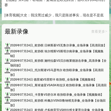
赛
[体育视频]大史：我没黑过威少，我只是陈述事实，现在是不是底
最新录像
查看更多
>
2026年07月24日_欧协联 日林斯基VS瓦鲁尔录像_全场录像【高清回放】
2026年07月24日_欧协联 埃尔维斯VS斯塔尔南录像_全场录像【视频集
锦】
2026年07月24日_欧协联 施特拉森VS贝尔格莱德游击录像_高清录像【全
场回放】
2026年07月24日_托尔斯港VS马瑟韦尔 欧协联录像_全场录像【高清回
放】
2026年07月24日 德里城VS里耶卡 欧协联_全场录像【视频集锦】
2026年07月24日_斯肯迪亚VSASK布拉沃 欧协联录像_全场录像【高清回
放】
2026年07月24日_卡里鲁VS舒尔本 欧协联录像_全场录像【视频集锦】
2026年07月24日_欧协联 科佩尔VSNSI鲁纳维克录像_全场录像【全场回
放】
2026年07月24日_欧协联 卢多格雷茨VS特拉维夫夏普尔录像_全场录像