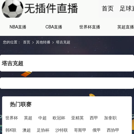
首页
足球
NBA直播
CBA直播
世界杯直播
英超直播
您的位置：
首页
>
其他转播
>
塔吉克超
塔吉克超
热门联赛
世界杯
英超
中超
欧冠杯
亚精英
西甲
加拿职
韩K联
澳超
足协杯
沙特联
哥斯甲
俄甲
西协甲