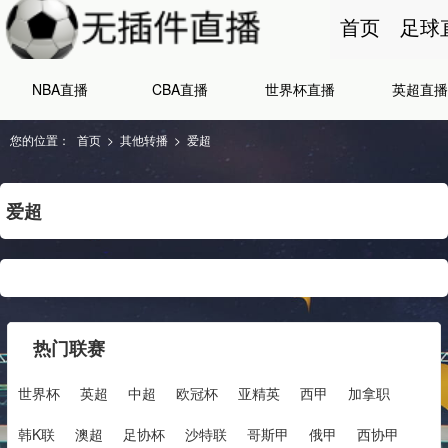
首页
足球
NBA直播
CBA直播
世界杯直播
英超直播
您的位置：
首页
>
其他转播
>
爱超
爱超
热门联赛
世界杯
英超
中超
欧冠杯
亚精英
西甲
加拿职
韩K联
澳超
足协杯
沙特联
哥斯甲
俄甲
西协甲