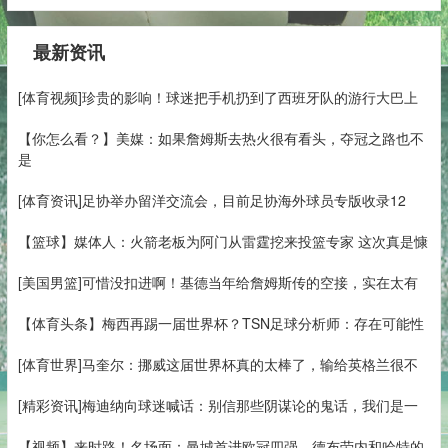
最新资讯
[体育视频]珍贵的影响！球迷把手机扔到了西班牙队的游行大巴上
【你怎么看？】美媒：如果詹姆斯去热火很有看头，夺冠之路也不
是
[体育资讯]足协举办留洋交流会，目前足协海外球员专版收录12
【篮球】媒体人：火箭老板为阿门从雷霆挖来投篮专家 这次真是慷
[美国男篮]可惜没扣进啊！基德当年给詹姆斯传的空接，实在太有
【体育头条】梅西再踢一届世界杯？TSN足球分析师：存在可能性
[体育世界]马奎尔：挪威这届世界杯真的太棒了，输给英格兰很不
[精彩资讯]梅迪纳向球迷喊话：别信那些阴谋论的鬼话，我们是一
【视频】来时路！名场面：曼城首进欧冠四强，德布劳内和哈特的