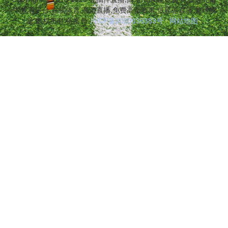
件,观看平台,在线体育,高清直播,免费高清赛事,低延迟直播,篮球视
频 版权所有 备案号:
川ICP备2020036383号
网站地图