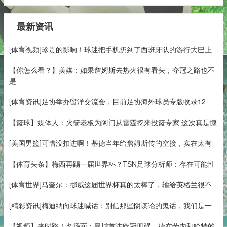
最新资讯
[体育视频]珍贵的影响！球迷把手机扔到了西班牙队的游行大巴上
【你怎么看？】美媒：如果詹姆斯去热火很有看头，夺冠之路也不
是
[体育资讯]足协举办留洋交流会，目前足协海外球员专版收录12
【篮球】媒体人：火箭老板为阿门从雷霆挖来投篮专家 这次真是慷
[美国男篮]可惜没扣进啊！基德当年给詹姆斯传的空接，实在太有
【体育头条】梅西再踢一届世界杯？TSN足球分析师：存在可能性
[体育世界]马奎尔：挪威这届世界杯真的太棒了，输给英格兰很不
[精彩资讯]梅迪纳向球迷喊话：别信那些阴谋论的鬼话，我们是一
【视频】来时路！名场面：曼城首进欧冠四强，德布劳内和哈特的