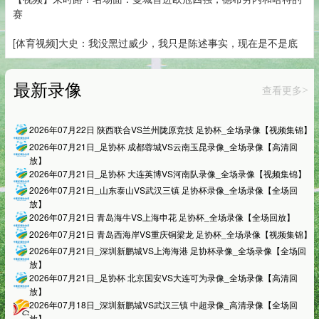
赛
[体育视频]大史：我没黑过威少，我只是陈述事实，现在是不是底
最新录像
查看更多
>
2026年07月22日 陕西联合VS兰州陇原竞技 足协杯_全场录像【视频集锦】
2026年07月21日_足协杯 成都蓉城VS云南玉昆录像_全场录像【高清回
放】
2026年07月21日_足协杯 大连英博VS河南队录像_全场录像【视频集锦】
2026年07月21日_山东泰山VS武汉三镇 足协杯录像_全场录像【全场回
放】
2026年07月21日 青岛海牛VS上海申花 足协杯_全场录像【全场回放】
2026年07月21日 青岛西海岸VS重庆铜梁龙 足协杯_全场录像【视频集锦】
2026年07月21日_深圳新鹏城VS上海海港 足协杯录像_全场录像【全场回
放】
2026年07月21日_足协杯 北京国安VS大连可为录像_全场录像【高清回
放】
2026年07月18日_深圳新鹏城VS武汉三镇 中超录像_高清录像【全场回
放】