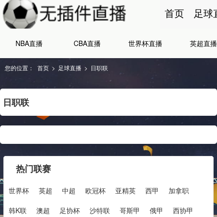
首页
足球
NBA直播
CBA直播
世界杯直播
英超直播
您的位置：
首页
>
足球直播
>
日职联
日职联
热门联赛
世界杯
英超
中超
欧冠杯
亚精英
西甲
加拿职
韩K联
澳超
足协杯
沙特联
哥斯甲
俄甲
西协甲