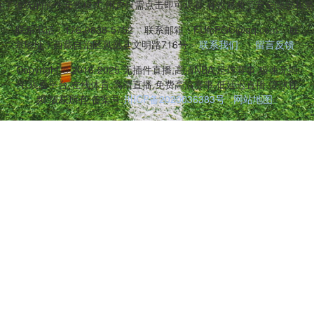
弃了传统的插件安装模式,用户只需点击即可观看,有效避免了安全隐患和
联系电话：176-0838-5752
联系邮箱：FUfcPGC@qq.com
联
系地址：西藏自治区凤凰县文明路716号
联系我们
留言反馈
Copyright © 2016-2025 无插件直播,高清NBA,足球赛事,极速无插
件,观看平台,在线体育,高清直播,免费高清赛事,低延迟直播,篮球视
频 版权所有 备案号:
川ICP备2020036383号
网站地图