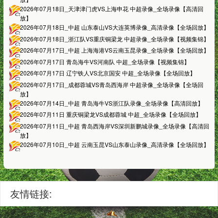
2026年07月18日_天津津门虎VS上海申花 中超录像_全场录像【高清回
放】
2026年07月18日_中超 山东泰山VS大连英博录像_高清录像【全场回放】
2026年07月18日_浙江队VS重庆铜梁龙 中超录像_全场录像【视频集锦】
2026年07月17日_中超 上海海港VS云南玉昆录像_全场录像【全场回放】
2026年07月17日 青岛海牛VS河南队 中超_全场录像【视频集锦】
2026年07月17日 辽宁铁人VS北京国安 中超_全场录像【全场回放】
2026年07月17日_成都蓉城VS青岛西海岸 中超录像_全场录像【全场回
放】
2026年07月14日_中超 青岛海牛VS浙江队录像_全场录像【高清回放】
2026年07月11日 重庆铜梁龙VS成都蓉城 中超_全场录像【全场回放】
2026年07月11日_中超 青岛西海岸VS深圳新鹏城录像_全场录像【高清回
放】
2026年07月10日_中超 云南玉昆VS山东泰山录像_高清录像【全场回放】
友情链接: