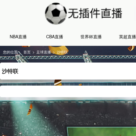
NBA直播
CBA直播
世界杯直播
英超直播
您的位置：
首页
>
足球直播
>
沙特联
沙特联