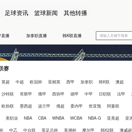
足球资讯
篮球新闻
其他转播
甲直播
加拿职直播
韩K联直播
联赛
英超
中超
欧冠杯
亚精英
西甲
加拿职
韩K联
澳超
沙特联
哥斯甲
俄甲
西协甲
德甲
中甲
日职联
法甲
欧协联
墨西超
波兰甲
俄超
委内甲
世亚预
阿曼联
美职业
NBA
CBA
WNBA
WCBA
NBA-G
亚美超
亚
杯
中乙
中台联
英足总杯
美洲杯
摩尔甲
韩K2联
澳威超