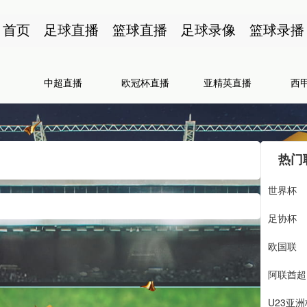
首页
足球直播
篮球直播
足球录像
篮球录播
中超直播
欧冠杯直播
亚精英直播
西
热门
世界杯
足协杯
欧国联
阿联酋超
U23亚洲