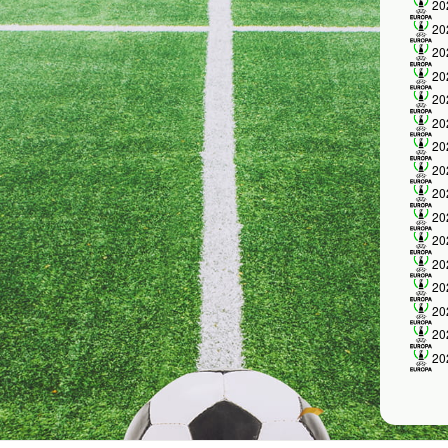
2
2
2
2
2
2
2
2
2
2
2
2
2
2
2
2