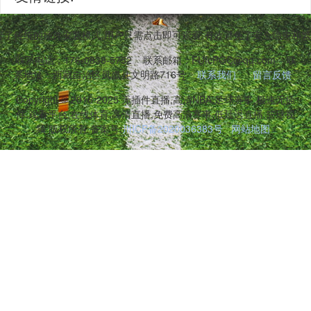
弃了传统的插件安装模式,用户只需点击即可观看,有效避免了安全隐患和
联系电话：176-0838-5752
联系邮箱：FUfcPGC@qq.com
联
系地址：西藏自治区凤凰县文明路716号
联系我们
留言反馈
Copyright © 2016-2025 无插件直播,高清NBA,足球赛事,极速无插
件,观看平台,在线体育,高清直播,免费高清赛事,低延迟直播,篮球视
频 版权所有 备案号:
川ICP备2020036383号
网站地图