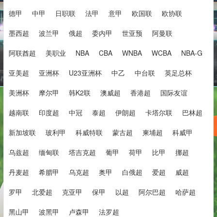
德甲
中甲
日职联
法甲
意甲
欧国联
欧协联
墨西超
波兰甲
俄超
委内甲
世亚预
阿曼联
阿联酋超
美职业
NBA
CBA
WNBA
WCBA
NBA-G
亚美超
亚洲杯
U23亚洲杯
中乙
中台联
英足总杯
美洲杯
摩尔甲
韩K2联
澳威超
香港超
国际友谊
越南联
印度超
中冠
泰超
伊朗超
卡塔尔联
巴林超
新加坡联
玻利甲
科威特联
蒙古超
柬埔超
科威甲
乌兹超
缅甸联
塔吉克超
葡甲
荷甲
比甲
挪超
丹麦超
希腊甲
乌克超
奥甲
白俄超
爱超
威超
罗甲
北爱超
克亚甲
保甲
以超
阿尔巴超
哈萨超
黑山甲
波黑甲
卢森甲
法罗超