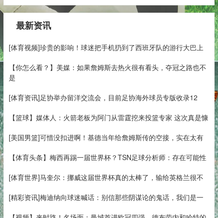
最新资讯
[体育视频]珍贵的影响！球迷把手机扔到了西班牙队的游行大巴上
【你怎么看？】美媒：如果詹姆斯去热火很有看头，夺冠之路也不
是
[体育资讯]足协举办留洋交流会，目前足协海外球员专版收录12
【篮球】媒体人：火箭老板为阿门从雷霆挖来投篮专家 这次真是慷
[美国男篮]可惜没扣进啊！基德当年给詹姆斯传的空接，实在太有
【体育头条】梅西再踢一届世界杯？TSN足球分析师：存在可能性
[体育世界]马奎尔：挪威这届世界杯真的太棒了，输给英格兰很不
[精彩资讯]梅迪纳向球迷喊话：别信那些阴谋论的鬼话，我们是一
【视频】来时路！名场面：曼城首进欧冠四强，德布劳内和哈特的