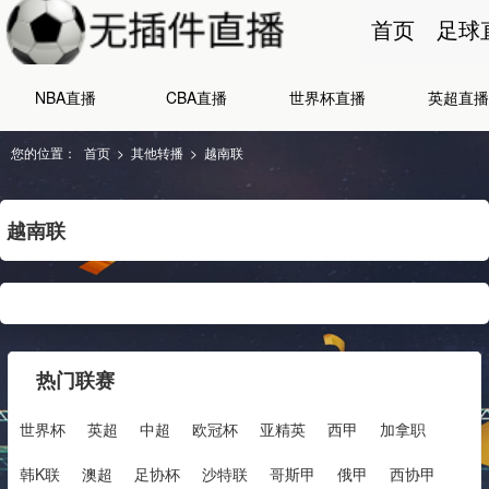
首页
足球
NBA直播
CBA直播
世界杯直播
英超直播
您的位置：
首页
>
其他转播
>
越南联
越南联
热门联赛
世界杯
英超
中超
欧冠杯
亚精英
西甲
加拿职
韩K联
澳超
足协杯
沙特联
哥斯甲
俄甲
西协甲