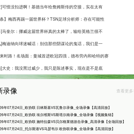
篮]可惜没扣进啊！基德当年给詹姆斯传的空接，实在太有
条】梅西再踢一届世界杯？TSN足球分析师：存在可能性
界]马奎尔：挪威这届世界杯真的太棒了，输给英格兰很不
讯]梅迪纳向球迷喊话：别信那些阴谋论的鬼话，我们是一
来时路！名场面：曼城首进欧冠四强，德布劳内和哈特的赛
频]大史：我没黑过威少，我只是陈述事实，现在是不是底
新录像
查看更多
026年07月24日_欧协联 日林斯基VS瓦鲁尔录像_全场录像【高清回放】
026年07月24日_欧协联 埃尔维斯VS斯塔尔南录像_全场录像【视频集锦】
026年07月24日_欧协联 施特拉森VS贝尔格莱德游击录像_高清录像【全场回放】
026年07月24日_托尔斯港VS马瑟韦尔 欧协联录像_全场录像【高清回放】