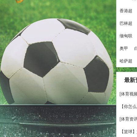
香港超
巴林超
缅甸联
奥甲
哈萨超
最新
[体育视
【你怎么
[体育资
【篮球】