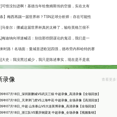
篮]可惜没扣进啊！基德当年给詹姆斯传的空接，实在太有
条】梅西再踢一届世界杯？TSN足球分析师：存在可能性
界]马奎尔：挪威这届世界杯真的太棒了，输给英格兰很不
讯]梅迪纳向球迷喊话：别信那些阴谋论的鬼话，我们是一
来时路！名场面：曼城首进欧冠四强，德布劳内和哈特的赛
频]大史：我没黑过威少，我只是陈述事实，现在是不是底
新录像
查看更多
026年07月18日_深圳新鹏城VS武汉三镇 中超录像_高清录像【全场回放】
026年07月18日_天津津门虎VS上海申花 中超录像_全场录像【高清回放】
026年07月18日_中超 山东泰山VS大连英博录像_高清录像【全场回放】
026年07月18日_浙江队VS重庆铜梁龙 中超录像_全场录像【视频集锦】