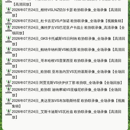
【高清回放】
2026年07月24日_根特VSLNZ切尔卡瑟 欧协联录像_全场录像【高清回
放】
2026年07月24日_杜卡吉尼VS卢加诺 欧协联录像_全场录像【视频集锦】
2026年07月24日_佩特罗古VS巴尼亚卢卡战士 欧协联录像_高清录像【全
场回放】
2026年07月24日_GKS卡托威斯VS日利纳 欧协联录像_全场录像【高清回
放】
2026年07月24日_帕纳辛纳科斯VS帕克斯 欧协联录像_全场录像【高清回
放】
2026年07月24日_哥本哈根VS普莱西亚 欧协联录像_全场录像【高清回
放】
2026年07月24日_欧协联 亚布洛内茨VS瓦特基斯录像_全场录像【全场回
放】
2026年07月24日 阿贾克斯VS伏伊伏丁那 欧协联_全场录像【全场回放】
2026年07月24日_欧协联 迪纳摩城VS亚穆尼积录像_全场录像【全场回
放】
2026年07月24日_奥达里加VS布加勒斯特星 欧协联录像_全场录像【视频
集锦】
2026年07月24日_艾斯卡迪斯VS瓦杜兹 欧协联录像_全场录像【高清回
放】