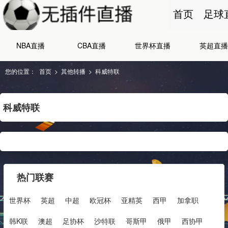
首页
足球
NBA直播
CBA直播
世界杯直播
英超直播
您的位置：
首页
>
其他转播
>
科威特联
科威特联
热门联赛
世界杯
英超
中超
欧冠杯
亚精英
西甲
加拿职
韩K联
澳超
足协杯
沙特联
哥斯甲
俄甲
西协甲