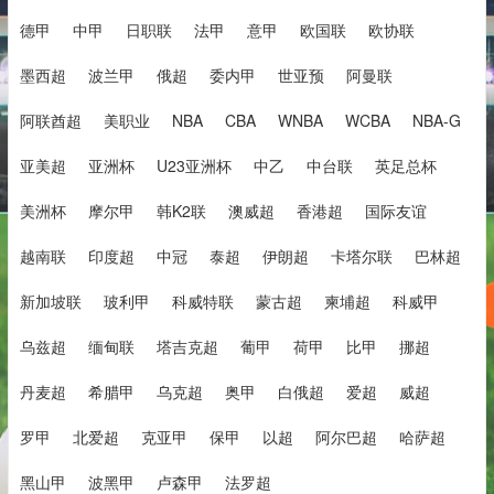
德甲
中甲
日职联
法甲
意甲
欧国联
欧协联
墨西超
波兰甲
俄超
委内甲
世亚预
阿曼联
阿联酋超
美职业
NBA
CBA
WNBA
WCBA
NBA-G
亚美超
亚洲杯
U23亚洲杯
中乙
中台联
英足总杯
美洲杯
摩尔甲
韩K2联
澳威超
香港超
国际友谊
越南联
印度超
中冠
泰超
伊朗超
卡塔尔联
巴林超
新加坡联
玻利甲
科威特联
蒙古超
柬埔超
科威甲
乌兹超
缅甸联
塔吉克超
葡甲
荷甲
比甲
挪超
丹麦超
希腊甲
乌克超
奥甲
白俄超
爱超
威超
罗甲
北爱超
克亚甲
保甲
以超
阿尔巴超
哈萨超
黑山甲
波黑甲
卢森甲
法罗超