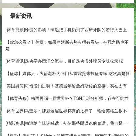
最新资讯
[体育视频]珍贵的影响！球迷把手机扔到了西班牙队的游行大巴上
【你怎么看？】美媒：如果詹姆斯去热火很有看头，夺冠之路也不
是
[体育资讯]足协举办留洋交流会，目前足协海外球员专版收录12
【篮球】媒体人：火箭老板为阿门从雷霆挖来投篮专家 这次真是慷
[美国男篮]可惜没扣进啊！基德当年给詹姆斯传的空接，实在太有
【体育头条】梅西再踢一届世界杯？TSN足球分析师：存在可能性
[体育世界]马奎尔：挪威这届世界杯真的太棒了，输给英格兰很不
[精彩资讯]梅迪纳向球迷喊话：别信那些阴谋论的鬼话，我们是一
【视频】来时路！名场面：曼城首进欧冠四强，德布劳内和哈特的