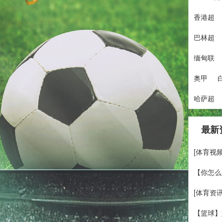
香港超
巴林超
缅甸联
奥甲
哈萨超
最新
[体育视
【你怎么
[体育资
【篮球】