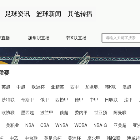
足球资讯
篮球新闻
其他转播
甲直播
加拿职直播
韩K联直播
联赛
英超
中超
欧冠杯
亚精英
西甲
加拿职
韩K联
澳超
沙特联
哥斯甲
俄甲
西协甲
德甲
中甲
日职联
法甲
欧协联
墨西超
波兰甲
俄超
委内甲
世亚预
阿曼联
美职业
NBA
CBA
WNBA
WCBA
NBA-G
亚美超
亚
杯
中乙
中台联
英足总杯
美洲杯
摩尔甲
韩K2联
澳威超