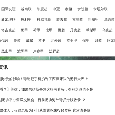
国际友谊
越南联
印度超
中冠
泰超
伊朗超
卡塔尔联
新加坡联
玻利甲
科威特联
蒙古超
柬埔超
科威甲
乌兹超
塔吉克超
葡甲
荷甲
比甲
挪超
丹麦超
希腊甲
乌克超
白俄超
爱超
威超
罗甲
北爱超
克亚甲
保甲
以超
阿尔
黑山甲
波黑甲
卢森甲
法罗超
资讯
频]珍贵的影响！球迷把手机扔到了西班牙队的游行大巴上
看？】美媒：如果詹姆斯去热火很有看头，夺冠之路也不是
讯]足协举办留洋交流会，目前足协海外球员专版收录12
媒体人：火箭老板为阿门从雷霆挖来投篮专家 这次真是慷