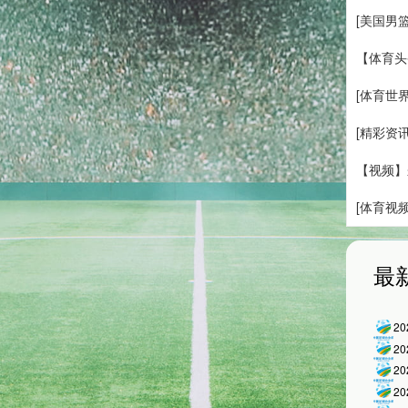
[美国男
【体育头
[体育世
[精彩资
【视频】
[体育视
最
2
2
2
2