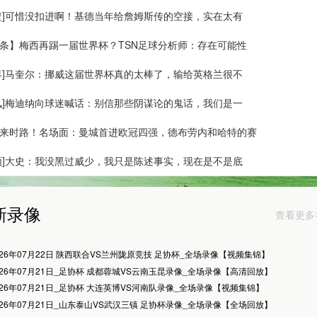
篮]可惜没扣进啊！基德当年给詹姆斯传的空接，实在太有
条】梅西再踢一届世界杯？TSN足球分析师：存在可能性
界]马奎尔：挪威这届世界杯真的太棒了，输给英格兰很不
讯]梅迪纳向球迷喊话：别信那些阴谋论的鬼话，我们是一
来时路！名场面：曼城首进欧冠四强，德布劳内和哈特的赛
频]大史：我没黑过威少，我只是陈述事实，现在是不是底
新录像
查看更多
026年07月22日 陕西联合VS兰州陇原竞技 足协杯_全场录像【视频集锦】
026年07月21日_足协杯 成都蓉城VS云南玉昆录像_全场录像【高清回放】
026年07月21日_足协杯 大连英博VS河南队录像_全场录像【视频集锦】
026年07月21日_山东泰山VS武汉三镇 足协杯录像_全场录像【全场回放】