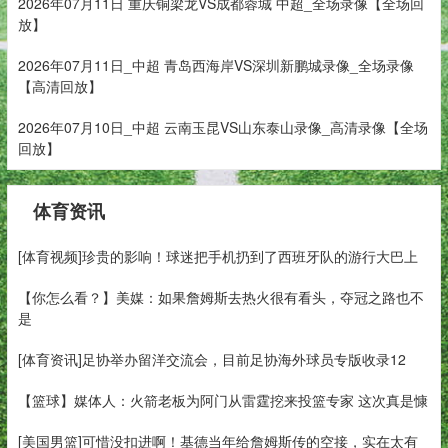
2026年07月11日 重庆铜梁龙VS成都蓉城 中超_全场录像【全场回
放】
2026年07月11日_中超 青岛西海岸VS深圳新鹏城录像_全场录像
【高清回放】
2026年07月10日_中超 云南玉昆VS山东泰山录像_高清录像【全场
回放】
体育资讯
[体育视频]珍贵的影响！球迷把手机扔到了西班牙队的游行大巴上
【你怎么看？】美媒：如果詹姆斯去热火很有看头，夺冠之路也不
是
[体育资讯]足协举办留洋交流会，目前足协海外球员专版收录12
【篮球】媒体人：火箭老板为阿门从雷霆挖来投篮专家 这次真是慷
[美国男篮]可惜没扣进啊！基德当年给詹姆斯传的空接，实在太有