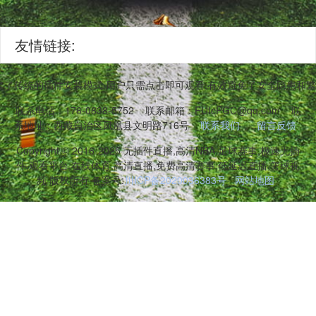
友情链接:
弃了传统的插件安装模式,用户只需点击即可观看,有效避免了安全隐患和
联系电话：176-0838-5752
联系邮箱：FUfcPGC@qq.com
联
系地址：西藏自治区凤凰县文明路716号
联系我们
留言反馈
Copyright © 2016-2025 无插件直播,高清NBA,足球赛事,极速无插
件,观看平台,在线体育,高清直播,免费高清赛事,低延迟直播,篮球视
频 版权所有 备案号:
川ICP备2020036383号
网站地图