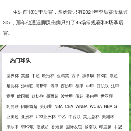
生涯前18次季后赛，詹姆斯只有2021年季后赛没拿过
30+，那年他遭遇脚踝伤病只打了45场常规赛和6场季后
赛。
热门球队
世界杯
英超
中超
欧冠杯
亚精英
西甲
加拿职
韩K联
澳超
足协杯
沙特联
哥斯甲
俄甲
西协甲
德甲
中甲
日职联
法甲
意甲
欧国联
欧协联
墨西超
波兰甲
俄超
委内甲
世亚预
阿曼联
阿联酋超
美职业
NBA
CBA
WNBA
WCBA
NBA-G
亚美超
亚洲杯
U23亚洲杯
中乙
中台联
英足总杯
美洲杯
摩尔甲
韩K2联
澳威超
香港超
国际友谊
越南联
印度超
中冠