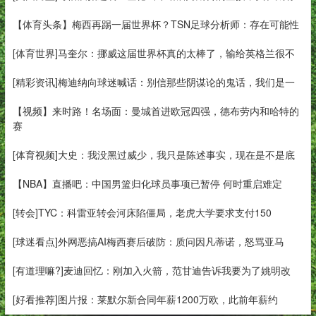
【体育头条】梅西再踢一届世界杯？TSN足球分析师：存在可能性
[体育世界]马奎尔：挪威这届世界杯真的太棒了，输给英格兰很不
[精彩资讯]梅迪纳向球迷喊话：别信那些阴谋论的鬼话，我们是一
【视频】来时路！名场面：曼城首进欧冠四强，德布劳内和哈特的
赛
[体育视频]大史：我没黑过威少，我只是陈述事实，现在是不是底
【NBA】直播吧：中国男篮归化球员事项已暂停 何时重启难定
[转会]TYC：科雷亚转会河床陷僵局，老虎大学要求支付150
[球迷看点]外网恶搞AI梅西赛后破防：质问因凡蒂诺，怒骂亚马
[有道理嘛?]麦迪回忆：刚加入火箭，范甘迪告诉我要为了姚明改
[好看推荐]图片报：莱默尔新合同年薪1200万欧，此前年薪约