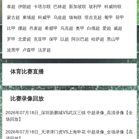
泰超
伊朗超
卡塔尔联
巴林超
新加坡联
玻利甲
科威特联
蒙古超
柬埔超
科威甲
乌兹超
缅甸联
塔吉克超
葡甲
荷甲
比甲
挪超
丹麦超
希腊甲
乌克超
奥甲
白俄超
爱超
威超
罗甲
北爱超
克亚甲
保甲
以超
阿尔巴超
哈萨超
黑山甲
波黑甲
卢森甲
法罗超
体育比赛直播
比赛录像回放
2026年07月18日_深圳新鹏城VS武汉三镇 中超录像_高清录像【全
场回放】
2026年07月18日_天津津门虎VS上海申花 中超录像_全场录像【高
清回放】