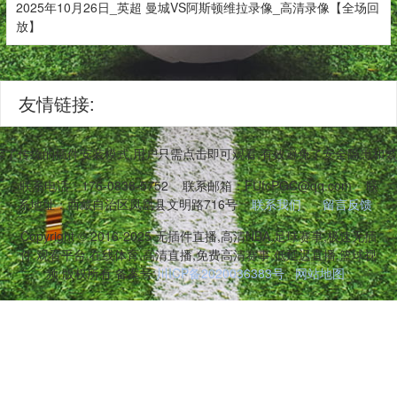
2025年10月26日_英超 曼城VS阿斯顿维拉录像_高清录像【全场回
放】
友情链接:
弃了传统的插件安装模式,用户只需点击即可观看,有效避免了安全隐患和
联系电话：176-0838-5752
联系邮箱：FUfcPGC@qq.com
联
系地址：西藏自治区凤凰县文明路716号
联系我们
留言反馈
Copyright © 2016-2025 无插件直播,高清NBA,足球赛事,极速无插
件,观看平台,在线体育,高清直播,免费高清赛事,低延迟直播,篮球视
频 版权所有 备案号:
川ICP备2020036383号
网站地图