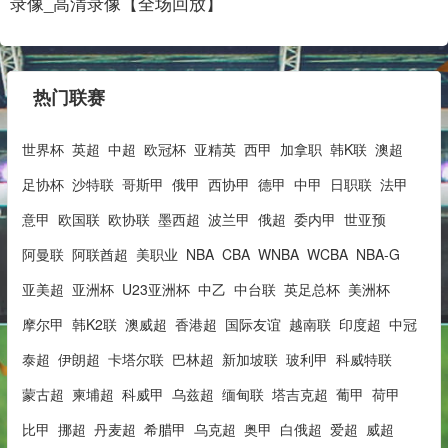
录像_高清录像【全场回放】
热门联赛
世界杯
英超
中超
欧冠杯
亚精英
西甲
加拿职
韩K联
澳超
足协杯
沙特联
哥斯甲
俄甲
西协甲
德甲
中甲
日职联
法甲
意甲
欧国联
欧协联
墨西超
波兰甲
俄超
委内甲
世亚预
阿曼联
阿联酋超
美职业
NBA
CBA
WNBA
WCBA
NBA-G
亚美超
亚洲杯
U23亚洲杯
中乙
中台联
英足总杯
美洲杯
摩尔甲
韩K2联
澳威超
香港超
国际友谊
越南联
印度超
中冠
泰超
伊朗超
卡塔尔联
巴林超
新加坡联
玻利甲
科威特联
蒙古超
柬埔超
科威甲
乌兹超
缅甸联
塔吉克超
葡甲
荷甲
比甲
挪超
丹麦超
希腊甲
乌克超
奥甲
白俄超
爱超
威超